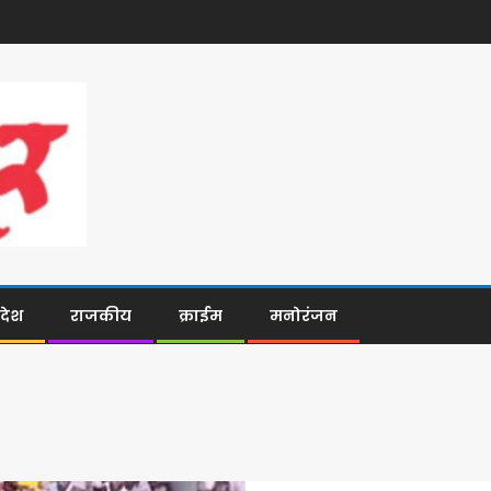
िदेश
राजकीय
क्राईम
मनोरंजन