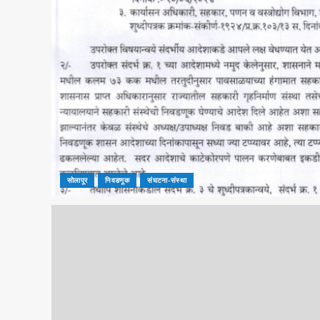
सोलापूर
निवडणूक
संघटना-संस्था