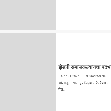
झेडपी समाजकल्याणचा पदभा
June 21, 2024
Rajkumar Sarole
सोलापूर : सोलापूर जिल्हा परिषदेच्या
येत...