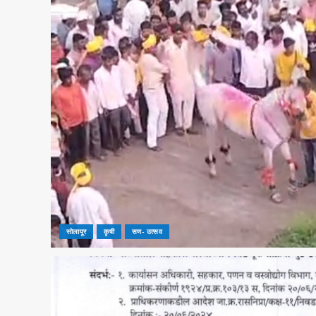
सोलापूर
कृषी
सण- उत्सव