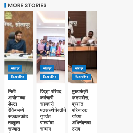
MORE STORIES
सोलापूर
सोलापूर
सोलापूर
जिल्हा परिषद
जिल्हा परिषद
जिल्हा परिषद
निती
जिल्हा परिषद
मुख्यमंत्री
आयोगाच्या
कर्मचारी
फडणवीस,
डेल्टा
सहकारी
प्रशांत
रेकिंगमध्ये
पतसंस्थेचेवतीने
परिचारक
अक्कलकोट
गुणवंत
यांच्या
तालुका
पाल्यांचा
अभिनंदनचा
राज्यात
सन्मान
ठराव