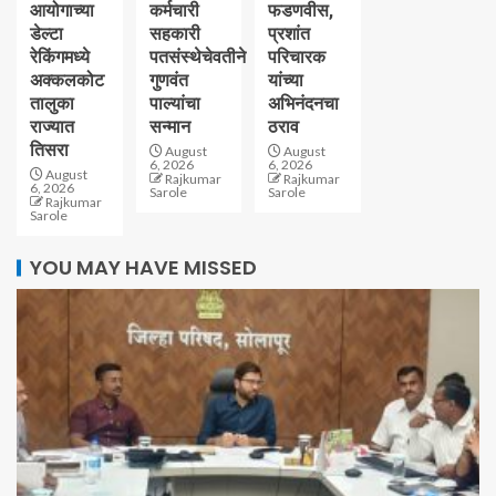
आयोगाच्या
कर्मचारी
फडणवीस,
डेल्टा
सहकारी
प्रशांत
रेकिंगमध्ये
पतसंस्थेचेवतीने
परिचारक
अक्कलकोट
गुणवंत
यांच्या
तालुका
पाल्यांचा
अभिनंदनचा
राज्यात
सन्मान
ठराव
तिसरा
August
August
6, 2026
6, 2026
August
Rajkumar
Rajkumar
6, 2026
Sarole
Sarole
Rajkumar
Sarole
YOU MAY HAVE MISSED