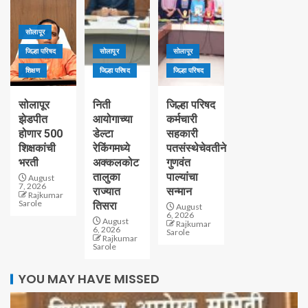
सोलापूर
जिल्हा परिषद
सोलापूर
सोलापूर
शिक्षण
जिल्हा परिषद
जिल्हा परिषद
सोलापूर
निती
जिल्हा परिषद
झेडपीत
आयोगाच्या
कर्मचारी
होणार 500
डेल्टा
सहकारी
शिक्षकांची
रेकिंगमध्ये
पतसंस्थेचेवतीने
भरती
अक्कलकोट
गुणवंत
तालुका
पाल्यांचा
August
7, 2026
राज्यात
सन्मान
Rajkumar
Sarole
तिसरा
August
6, 2026
August
Rajkumar
6, 2026
Sarole
Rajkumar
Sarole
YOU MAY HAVE MISSED