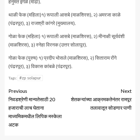
हनुमंत इंगळे (माढा).
थाळी फेक (महिला)१) रूपाली आसबे (माळशिरस), २) अमरजा काळे
(पंढरपूर), ३) राजश्री कांगरे (मुख्यालय).
गोळा फेक (महिला) १) रूपाली आसबे (माळशिरस), २) मीनाक्षी सूर्यवंशी
(माळशिरस), ३) स्नेहा विरनक (उत्तर सोलापूर).
गोळा फेक (पुरुष) १) प्रदीप भोसले (माळशिरस), २) सिताराम रोंगे
(पंढरपूर), ३) विकास कांबळे (पंढरपूर).
#zp solapur
Tags:
Previous
Next
निवडश्रेणी मान्यतेसाठी 20
शेतकऱ्यांच्या आक्रमकतेनंतर रामपूर
हजाराची लाच घेताना
तलावातून सोडणार पाणी
माध्यमिकमधील लिपिक मस्केला
अटक