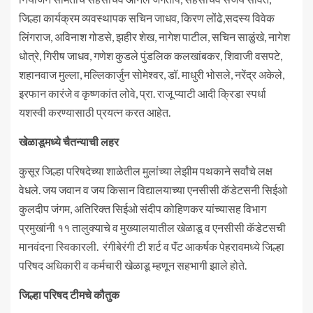
जिल्हा कार्यक्रम व्यवस्थापक सचिन जाधव, किरण लोंढे,सदस्य विवेक
लिंगराज, अविनाश गोडसे, झहीर शेख, नागेश पाटील, सचिन साळुंखे, नागेश
धोत्रे, गिरीष जाधव, गणेश कुडले पुंडलिक कलखांबकर, शिवाजी वसपटे,
शहानवाज मुल्ला, मल्लिकार्जुन सोमेश्वर, डॉ. माधुरी भोसले, नरेंद्र अकेले,
इरफान कारंजे व कृष्णकांत लोवे, प्रा. राजू प्याटी आदी क्रिडा स्पर्धा
यशस्वी करण्यासाठी प्रयत्न करत आहेत.
खेळाडूमध्ये चैतन्याची लहर
कुसूर जिल्हा परिषदेच्या शाळेतील मुलांच्या लेझीम पथकाने सर्वांचे लक्ष
वेधले. जय जवान व जय किसान विद्यालयाच्या एनसीसी कॅडेटसनी सिईओ
कुलदीप जंगम, अतिरिक्त सिईओ संदीप कोहिणकर यांच्यासह विभाग
प्रमुखांनी ११ तालुक्याचे व मुख्यालयातील खेळाडू व एनसीसी कॅडेटसची
मानवंदना स्विकारली. रंगीबेरंगी टी शर्ट व पॅंट आकर्षक पेहरावमध्ये जिल्हा
परिषद अधिकारी व कर्मचारी खेळाडू म्हणून सहभागी झाले होते.
जिल्हा परिषद टीमचे कौतुक