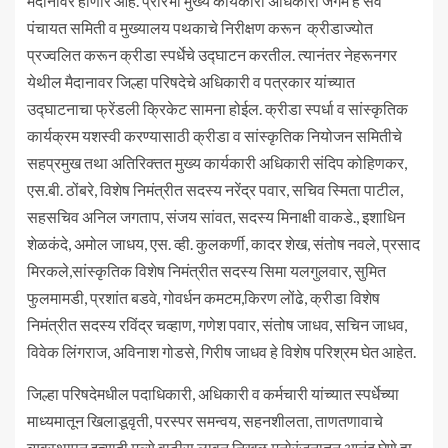
मैदानावर होणार आहे. प्रारंभी मुख्य कार्यकारी अधिकारी जंगम हे सर्व
पंचायत समिती व मुख्यालय पथकाचे निरीक्षण करून क्रीडाज्योत
प्रज्वलित करून क्रीडा स्पर्धेचे उद्घाटन करतील. त्यानंतर नेहरूनगर
येथील मैदानावर जिल्हा परिषदेचे अधिकारी व पत्रकार यांच्यात
उद्घाटनाचा फ्रेंडली क्रिकेट सामना होईल. क्रीडा स्पर्धा व सांस्कृतिक
कार्यक्रम यशस्वी करण्यासाठी क्रीडा व सांस्कृतिक नियोजन समितीचे
सहप्रमुख तथा अतिरिक्तत मुख्य कार्यकारी अधिकारी संदिप कोहिणकर,
एस.बी. ठोंबरे, विशेष निमंत्रीत सदस्य नरेंद्र पवार, सचिव स्मिता पाटील,
सहसचिव अनिल जगताप, संजय सांवत, सदस्य मिनाक्षी वाकडे., इशाधिन
शेळकंदे, अमोल जाधय, एस. व्ही. कुलकर्णी, कादर शेख, संतोष नवले, प्रसाद
मिरकले,सांस्कृतिक विशेष निमंत्रीत सदस्य सिमा यलगुलवार, सुमित
फुलमामडी, प्रशांत बडवे, गोवर्धन कमटम,किरण लोंढे, क्रीडा विशेष
निमंत्रीत सदस्य रविंद्र चव्हाण, गणेश पवार, संतोष जाधव, सचिन जाधव,
विवेक लिंगराज, अविनाश गोडसे, गिरीष जाधव हे विशेष परिश्रम घेत आहेत.
जिल्हा परिषदेमधील पदाधिकारी, अधिकारी व कर्मचारी यांच्यात स्पर्धेच्या
माध्यमातून खिलाडूवृती, परस्पर समन्वय, सहनशीलता, ताणतणावाचे
व्यवस्थापन इत्यादी मूल्ये वाढीस लावून निखळ मनोरंजनातून आनंद घेणे हा