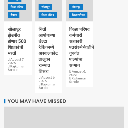
जिल्हा परिषद
सोलापूर
सोलापूर
शिक्षण
जिल्हा परिषद
जिल्हा परिषद
सोलापूर
निती
जिल्हा परिषद
झेडपीत
आयोगाच्या
कर्मचारी
होणार 500
डेल्टा
सहकारी
शिक्षकांची
रेकिंगमध्ये
पतसंस्थेचेवतीने
भरती
अक्कलकोट
गुणवंत
तालुका
पाल्यांचा
August 7,
2026
राज्यात
सन्मान
Rajkumar
Sarole
तिसरा
August 6,
2026
August 6,
Rajkumar
2026
Sarole
Rajkumar
Sarole
YOU MAY HAVE MISSED