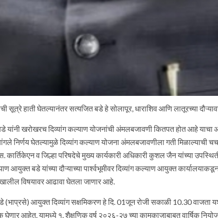
पदाची सूत्रे हाती घेतल्यानंतर सत्यजित बडे हे सोलापूर, धाराशिव आणि लातूरच्या दौऱ्या
 बडे यांनी खरोखरच दिव्यांग कल्याण योजनांची अंमलबजावणी कितपत होत आहे याचा आढावा
ंगले निर्णय घेतल्यामुळे दिव्यांग कल्याण योजना अंमलबजावणीला गती मिळाल्याची चर्चा 
 कार्तिकेएन व जिल्हा परिषदेचे मुख्य कार्यकारी अधिकारी कुशल जैन यांच्या उपस्थित
ण आयुक्त बडे यांच्या दौऱ्याच्या पार्श्वभूमीवर दिव्यांग कल्याण आयुक्त कार्यालया
ी. खालील विषयावर आढावा घेतला जाणार आहे.
े (भाप्रसे) आयुक्त दिव्यांग सक्षमिकरण हे दि. 01जून रोजी सकाळी 10.30 वाजता यशवं
ठक घेणार आहेत. यामध्ये १. शैक्षणिक वर्ष २०२६-२७ च्या कामकाजाबाबत वार्षिक निय