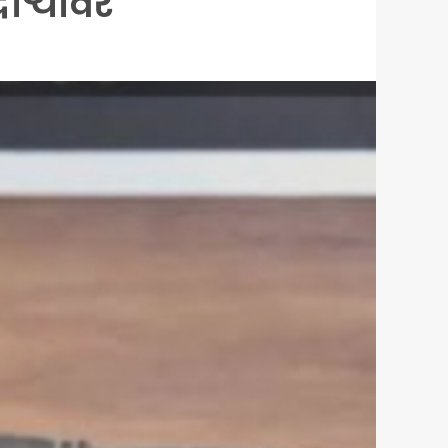
ौऱ्यावर