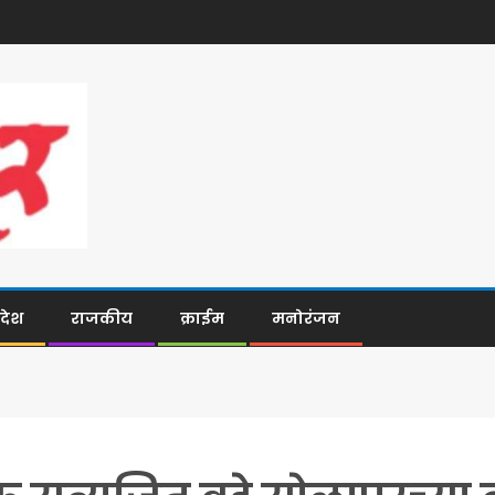
िदेश
राजकीय
क्राईम
मनोरंजन