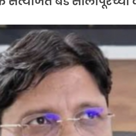
त सत्यजित बडे सोलापूरच्या द