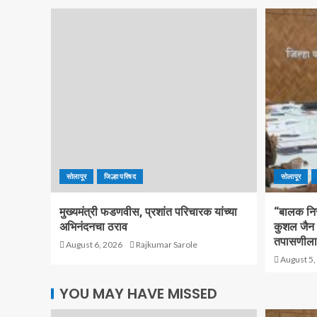
सोलापूर
जिल्हा परिषद
सोलापूर
मुख्यमंत्री फडणवीस, प्रशांत परिचारक यांच्या
“बालक निर
अभिनंदनचा ठराव
कुशल जैन य
तपासणीला
August 6, 2026
Rajkumar Sarole
August 5,
YOU MAY HAVE MISSED