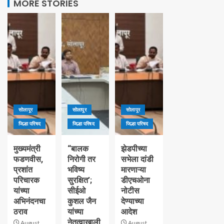
MORE STORIES
सोलापूर
सोलापूर
सोलापूर
जिल्हा परिषद
जिल्हा परिषद
जिल्हा परिषद
मुख्यमंत्री
“बालक
झेडपीच्या
फडणवीस,
निरोगी तर
सभेला दांडी
प्रशांत
भविष्य
मारणाऱ्या
परिचारक
सुरक्षित’;
डीएचओना
यांच्या
सीईओ
नोटीस
अभिनंदनचा
कुशल जैन
देण्याच्या
ठराव
यांच्या
आदेश
नेतृत्वाखाली
August
August