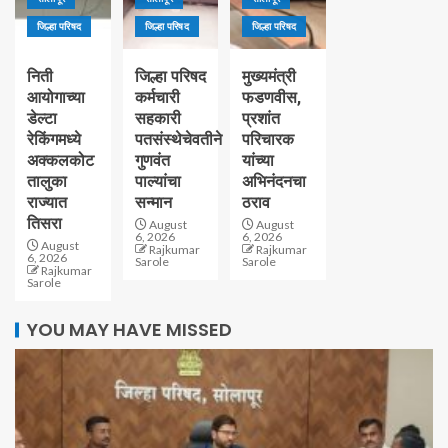
जिल्हा परिषद
जिल्हा परिषद
जिल्हा परिषद
निती
जिल्हा परिषद
मुख्यमंत्री
आयोगाच्या
कर्मचारी
फडणवीस,
डेल्टा
सहकारी
प्रशांत
रेकिंगमध्ये
पतसंस्थेचेवतीने
परिचारक
अक्कलकोट
गुणवंत
यांच्या
तालुका
पाल्यांचा
अभिनंदनचा
राज्यात
सन्मान
ठराव
तिसरा
August
August
6, 2026
6, 2026
August
Rajkumar
Rajkumar
6, 2026
Sarole
Sarole
Rajkumar
Sarole
YOU MAY HAVE MISSED